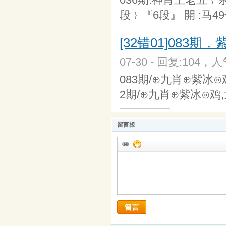
段﹜『6段』 開 :马49
[32错01]083
07-30 - 回复:104，人
083期/⊕九肖⊕紫冰⊙鸡,
2期/⊕九肖⊕紫冰⊙鸡,
留言板
留言