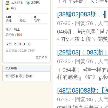
﹛和平共处﹜ K：羊4
加为好友
发消息
举报
[38错02]083期
140
1
0
关注
粉丝
访客
07-30 - 回复:76，人气
等级：
骑士
046期，╘锦色盈门╛7
总积分：
590
╛7段↙殺 1 段↘ 開獎 
保密，2023-11-16
[29错03]﹛083
最后登录：2026-08-04
更多资料
07-30 - 回复:76，人气
个人标签
﹛054期﹜╔神一样的感
暂时没有添加标签！
样的感觉╗《红》╔杀①
[48错03]083
07-30 - 回复:86，人气
036期:神肖王老五﹛杀