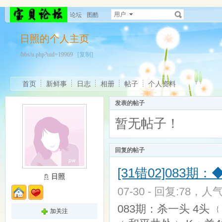
用户
论坛
图酷
日照的个人主页
/bbs/u.php?uid=19969
[复制]
首页
新鲜事
日志
相册
帖子
个人资料
发表的帖子
暂无帖子！
回复的帖子
[31错02]083期
日照
07-30 - 回复:78，人气
083期：杀一头 4头 ﹛
加关注