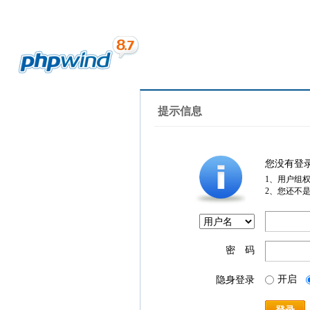
提示信息
您没有登
1、用户组
2、您还不
密 码
开启
隐身登录