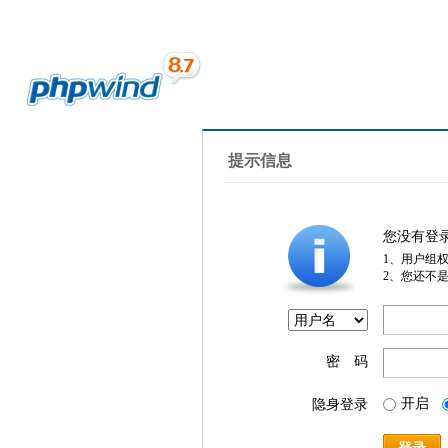
提示信息
您没有登
1、用户组
2、您还不
密 码
开启
隐身登录