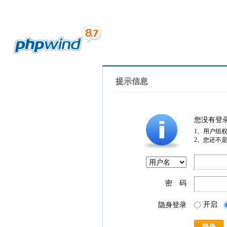
提示信息
您没有登
1、用户组
2、您还不
密 码
开启
隐身登录