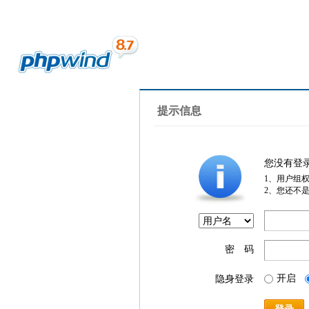
提示信息
您没有登
1、用户组
2、您还不
密 码
开启
隐身登录