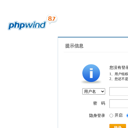
提示信息
您没有登
1、用户组
2、您还不
密 码
开启
隐身登录