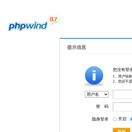
提示信息
您没有登
1、用户组
2、您还不
密 码
开启
隐身登录