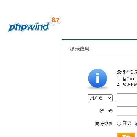
提示信息
您没有登
1、帖子ID
2、您还不
密 码
开启
隐身登录