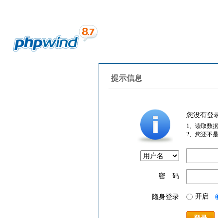
提示信息
您没有登
1、读取数
2、您还不
密 码
开启
隐身登录